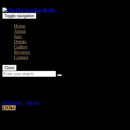
Open: Mo - Thu 8 pm / Fr - Sun 7pm
Toggle navigation
Home
About
Jazz
Drinks
Gallery
Reviews
Contact
Close
Post Details
Homepage
>
Reality
>
02 MUSIC
22
Okt.
02 MUSIC