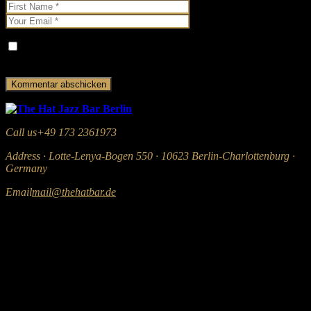
Name, E-Mail-Adresse und Website in diesem Browser für
meinen nächsten Kommentar speichern.
Call us
+49 173 2361973
Address
· Lotte-Lenya-Bogen 550 · 10623 Berlin-Charlottenburg ·
Germany
Email
mail@thehatbar.de
The Hat Bar Berlin © 2020 All Rights Reserved Terms of Use
and Privacy Policy